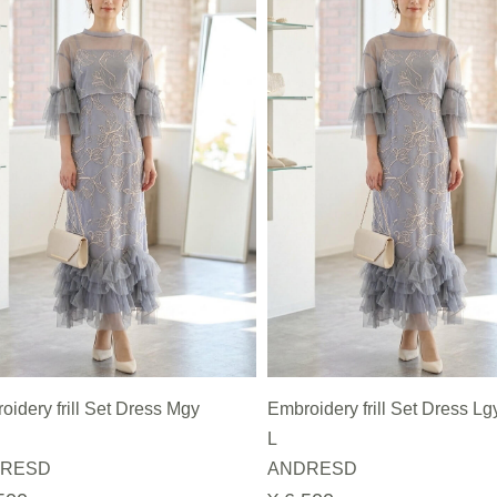
oidery frill Set Dress Mgy
Embroidery frill Set Dress Lg
L
RESD
ANDRESD