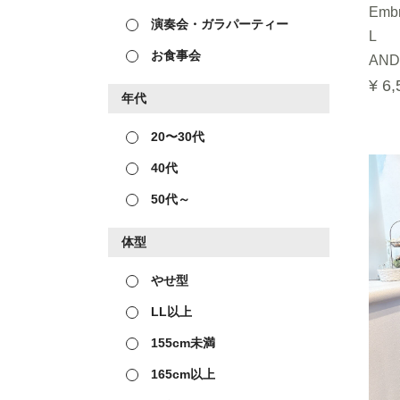
Embro
演奏会・ガラパーティー
L
お食事会
AND
¥ 6,
年代
20〜30代
40代
50代～
体型
やせ型
LL以上
155cm未満
165cm以上