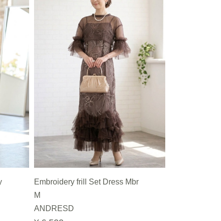
y
Embroidery frill Set Dress Mbr
M
ANDRESD