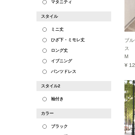
マタニティ
スタイル
ミニ丈
ひざ下・ミモレ丈
ブル
ス
ロング丈
M
イブニング
¥ 12
パンツドレス
スタイル2
袖付き
カラー
ブラック