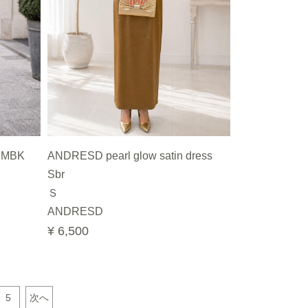
MBK
ANDRESD pearl glow satin dress
Sbr
Ｓ
ANDRESD
¥ 6,500
5
次へ