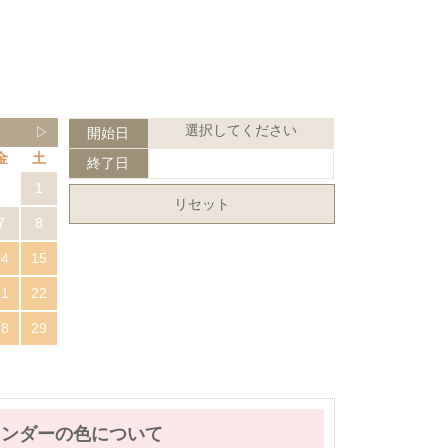
選択してください
▷
開始日
金
土
終了日
1
リセット
7
8
14
15
21
22
28
29
レンダーの色について