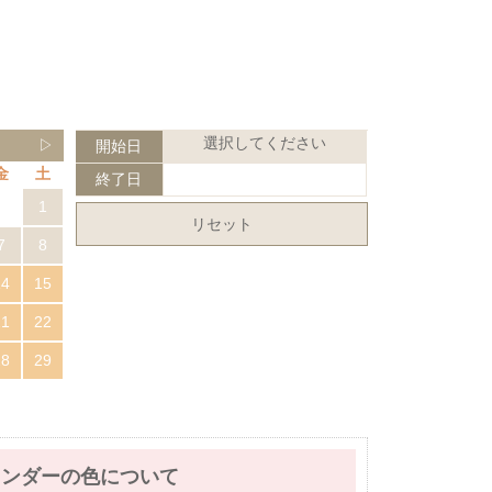
選択してください
▷
開始日
金
土
終了日
1
リセット
7
8
14
15
21
22
28
29
レンダーの色について