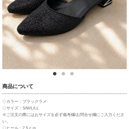
商品について
◇カラー：ブラックラメ
◇サイズ：S/M/L/LL
※ご注文の際にはおサイズを必ず備考欄/お問合せ欄にご入力くださ
い。
◇ヒール：2.5ｃｍ