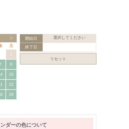
選択してください
▷
開始日
金
土
終了日
1
リセット
7
8
14
15
21
22
28
29
レンダーの色について