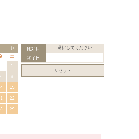
選択してください
▷
開始日
金
土
終了日
1
リセット
7
8
14
15
21
22
28
29