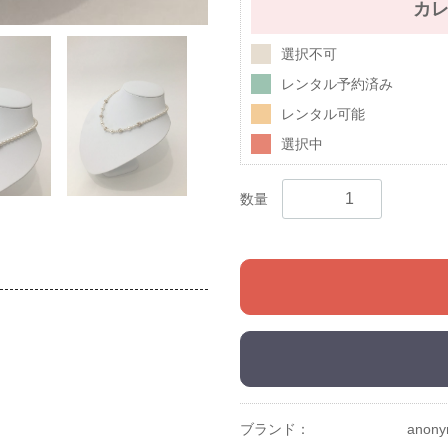
カ
選択不可
レンタル予約済み
レンタル可能
選択中
数量
ブランド：
anon