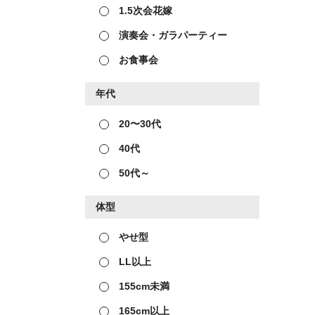
1.5次会花嫁
演奏会・ガラパーティー
お食事会
年代
20〜30代
40代
50代～
体型
やせ型
LL以上
155cm未満
165cm以上