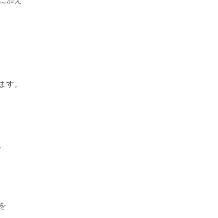
に加え
ます。
、
を