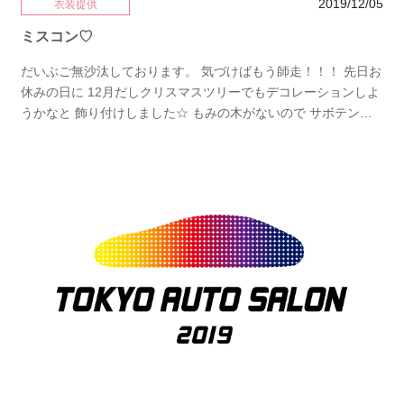
2019/12/05
衣装提供
ミスコン♡
だいぶご無沙汰しております。 気づけばもう師走！！！ 先日お
休みの日に 12月だしクリスマスツリーでもデコレーションしよ
うかなと 飾り付けしました☆ もみの木がないので サボテンツ
リー。(笑) さてさて 秋といえば！ 食欲の秋！スポーツの秋！読
書の秋！ 色々ありますが、そう！ 文化の秋！ ということで今
年もミス成蹊大学のコンテスト用に 衣裳を提供致しました。 ご
試着に来られましたが みんな細くて顔が小さくて 可愛くて本当
にお人形さんみたいでした♡ 去年のブラックから今年はネイビ
ーで 可愛らしさとかっこよさをミックスした感じですね♡ そん
なこんなで今店内は成人式のパーティ用のドレスを探しに 学生
さんがたくさんいらっしゃってます♪ もうあれです。 何着ても
可愛い！！！ とついついお母さん目線に。。。 成人式のあとは
今度は謝恩会ドレスシーズンですね☆ 娘に着せる気分で可愛い
ドレス沢山着てほしいので また新作でいいもの探してきます♡
ご要望あればこんなのが着たい！ とかInstagramのメッセージ
で是非送ってくださいね♡ お待ちしてます♡ Instagramアカウ
ント ＠mycloset2010"