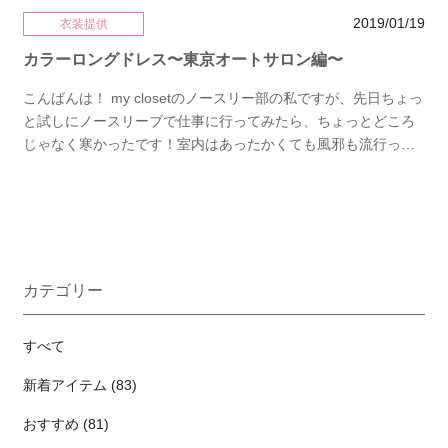
2019/01/19
衣装提供
カラーロングドレス〜東京オートサロン編〜
こんばんは！ my closetのノースリー部の私ですが、先日ちょっ
と試しにノースリーブで仕事に行ってみたら、ちょっとどころ
じゃなく寒かったです！室内はあったかくても風邪も流行って
るのでみなさんもお気を付け下さい！ さて、今年も東京オート
サロン2019にて衣装を担当させて頂きました！ 今年はエキゾチ
ック美人のモデルさんでしたのでカラードレスにしてみまし
た。 メリハリがありほんとスタイル抜群で惚れ惚れしちゃう〜
(๑′ᴗ‵๑) こちらのドレスはHPに掲載はありませんが他にもカラー
ロングドレスは店頭に色々あります???? ご希望があれば倉庫に
カテゴリー
数百点ありますのでお申し出くださいね♪ ではでは。
すべて
新着アイテム (83)
おすすめ (81)