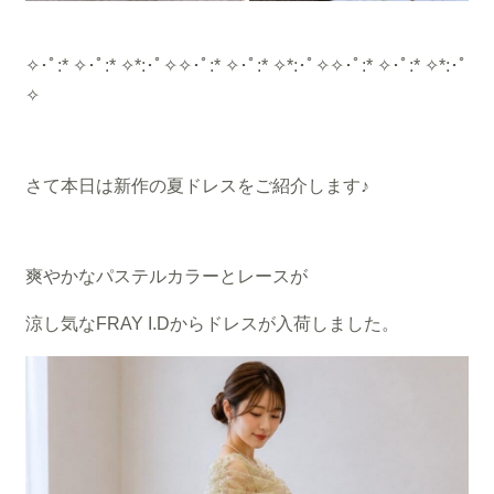
✧･ﾟ:* ✧･ﾟ:* ✧*:･ﾟ✧✧･ﾟ:* ✧･ﾟ:* ✧*:･ﾟ✧✧･ﾟ:* ✧･ﾟ:* ✧*:･ﾟ
✧
さて本日は新作の夏ドレスをご紹介します♪
爽やかなパステルカラーとレースが
涼し気なFRAY I.Dからドレスが入荷しました。