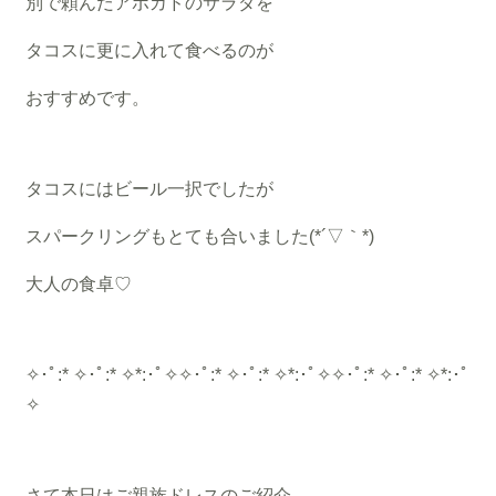
別で頼んだアボカドのサラダを
タコスに更に入れて食べるのが
おすすめです。
タコスにはビール一択でしたが
スパークリングもとても合いました(*´▽｀*)
大人の食卓♡
✧･ﾟ:* ✧･ﾟ:* ✧*:･ﾟ✧✧･ﾟ:* ✧･ﾟ:* ✧*:･ﾟ✧✧･ﾟ:* ✧･ﾟ:* ✧*:･ﾟ
✧
さて本日はご親族ドレスのご紹介。