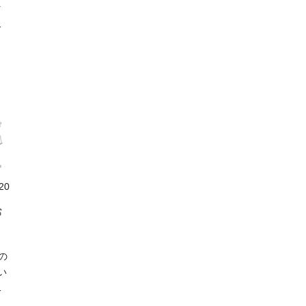
タ
セ
の
せ
体
ン
き
ま
ま
/20
こ
お
ち
で
の
に
い
対
お
程