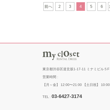
リ
ーズサプライズのお手伝い致します
て
前へ
2
3
4
5
6
のでお気軽にお問合せください♡ シ
♡
ンデレラプランにはヘアセットも含
な
まれているのでドレスに合わせて髪
な
型も変えられます♡頭のてっぺんか
系
らつま先まで全てのコーディネート
リ
が可能ですのでスニーカーで来ても
ド
下着が合わなくてもストッキング履
サ
いていなくても全てカバーできます
に
♡詳細はHP→サプライズ「シンデレ
ズ
ラプラン」こちらもしくは店頭まで
様
お問合せください♡
も
東京都渋谷区道玄坂1-17-11 ミナミビル５F
お
営業時間 :
ン↓
【月～金】 12:00〜21:00 【土日祝】 10:00
03-6427-3174
TEL :