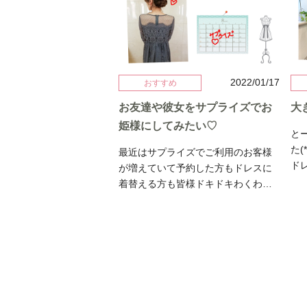
Instagramで見る レンタルドレス my
が身長156cmでくるぶし丈になりま
ル
Closet(@mycloset2010)がシェアし
す。では、身長160cm以上あると着
す。 もうこのバッグだけ
た投稿
れないの？？？というご要望にお応
さ
えして身長161cmが着てみました♬
気
足首くらいの丈でローヒールも履け
と。 →→Ameri Vintag
2022/01/17
おすすめ
ちゃいます♬ジャケット合わせで各
→→
種式典や卒業式などにも活躍しそう
お友達や彼女をサプライズでお
大
な
です。ベルトは別途レンタルしてい
ッ
姫様にしてみたい♡
と
ますのでご希望の方はスタイリスト
差
た(
最近はサプライズでご利用のお客様
にご相談ください♪ではでは♬
→→
ド
が増えていて予約した方もドレスに
→→
リ
着替える方も皆様ドキドキわくわく
ち
→
していて一緒に楽しませて頂いてい
ビ
で
てキラキラした目を見ているとなん
ら
ア
だか嬉しくなっちゃいます♡限られ
ッ
ウ
たお時間しかない方もスタイリスト
ン
安
がいるのでドレス選びがよくわから
♡b
で
ない方も一緒に選べるので安心です
♬
ン
♡お友達の誕生日、女子会、プロポ