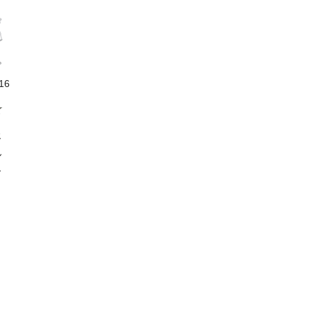
一
♡
て
レ
の
が
/16
回
☆
ド
ト
じ
ッ
ん
な
せ
で
ド
て
イ
箱
な
れ
セ
し
イ
い
上
姫