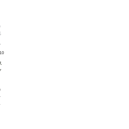
)何
前
して
す
緑
ク
/10
用
ス
の
デ
の
く
ル
学
と
を
割
が
お
に
♡
ド
の