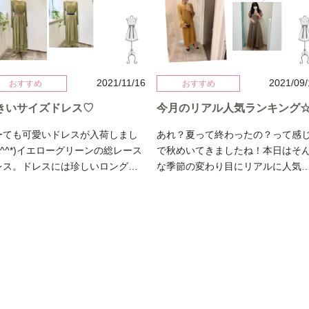
ら、、、今しか着れないドレスや
でネットレンタルもおすすめです
ーのクラッチバッグをご紹介しま
度は着てみたいものに是非挑戦し
是非ご利用くださいね♪
で春夏らし
いただきたいです♡本日は海外ド
が溢れ出ています♡例えば…大人
スで人気の高いイギリスブランド
のブルードレスに合わせてみる
ドレスからアンティーク調の色味
eのドレス9号
とにかく可愛くて上品なドレス。
2021/11/16
2021/09
おすすめ
おすすめ
Ameri Vintageのドレス7号こん
chichi londonをご紹介します。今
きいサイズドレス♡
今月のリアル人気ランキング
感じ。なんか一気にオシャレ度ア
はこちらに同じくイギリスブラン
プ↑↑↑濃いめのお色に合わせると逆
tiffany roseのピンクのヴェルベッ
ーても可愛いドレスが入荷しまし
あれ？夏って終わったの？って感
し色になってとても素敵です。
ベルトを合わせました。ブリティ
*^^*)イエローグリーンの総レース
で秋めいてきましたね！本日はそ
 Grace Continentalのドレス9号
シュコーデ♡ 小物はどちらもgenet
レス。ドレスには珍しいロングス
な季節の変わり目にリアルに人気
 Grace Continentalのドレス7号
vivienのアンティークなものを合わ
ーブです♪→→ 11号のドレス
ドレスをランキングでご紹介しま
ょっとこなれた感。もちろんネイ
ました♡ →→Chichi Londonのドレス
→ 13号のドレス手首部分がゴム
す！早速、、、第三位！！！grace
ーやピンクにベージュ色々合わせ
→→キューブバッグ小粒のパール
絞られていてそこから広がるフレ
continentalのサイドレースパンツ
れます。レンタルだからこそ！バ
デザインされたネックレスと持っ
袖がまた可愛すぎます♡ちなみに
レス。スッキリしたトップスにワ
グも普段とは違うお感じにチャレ
いるだけでわくわくしてしまう宝
エストもゴムなのでおサイズが不
ドなフレアパンツが下半身が気に
ジしてみてはいかがでしょうか
のようなバッグ。色々な色味をい
なオンラインでのレンタルも安心
る方も細見えする一着です。アク
ag: kate spade new yorkではでは
ずにワントーンコーデにしてみま
す♪今回新作のヴェルベットのリボ
サリーは今っぽくヴィンテージラ
た。ベルトが差し色です。落ち着
ベルトを合わせてみました。この
クなものをあわせるとワンランク
た雰囲気ででも可愛いコーデ。お