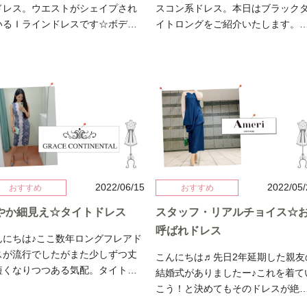
ドレス。ウエストがシェイプされ
スコン系ドレス。本日はブラック
いるＩラインドレスです☆ボディ
イトロングをご紹介いたします。
インをさりげなく綺麗に出してく
クシーに決めたいなら断然ブラッ
つつ上品さも兼ね備えています。
ク。パーソナルカラーでブルベ冬
地感がしっかりしているので結婚
方目鼻立ちをくっきりはっきりさ
から入園式、入学式お宮参りと幅
てくれるのがこちらのドレス。 ベル
く使っていただけます。オールマ
ベット素材の高級感あるドレス身
ティーなドレスです♪↓身長165セン
にフィットして美しいボディライ
像です Dress: Ameri
を強調します。色白な方は肌が浮
ntage&nbsp;EDGE SHOULDER
上がりより美しさが際立ちます。
NDING DRESS
た胸に自信がない方もカバーされ
す♡ ドレープも本当に美しいです♡
2022/06/15
2022/05
おすすめ
おすすめ
逆に胸や背中に自信のある方是非
やか細見え☆タイトドレス
スタッフ・リアルチョイス☆
こを強調したい！そんな方にはこ
ら。 スリットからチラ見えする美脚
呼ばれドレス
んにちは♪ここ数年ロングフレアド
ラインも見逃せません！チュール
スが流行でしたがまた少しずつ丈
こんにちは♬先日2年延期した親友
アレンジもワンランク上のコーデ
短くなりつつある気配。タイトド
結婚式がありましたー♪これを着て
♡ いかがでしょうか？今度はカラー
スも増えてきて待ってました！と
こう！と決めてもそのドレスが絶
ドレスもご紹介しますね♪気長に…
う方も多いはず。本日ご紹介する
似合う！と思ったお客様へ同じ日