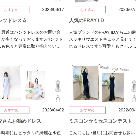
2023/08/17
2023/07
おすすめ
おすすめ
ンツドレス☆
人気のFRAY I.D
こ最近はパンツドレスのお問い合
人気ブランドのFRAY IDから二の
せが多くなっております♪パンツド
スッキリウエストキュッと見せて
スも色々と豊富に取り揃えていま
れるドレスです✨可愛くもクール
がその中でも今回は最高にスタイ
も着れちゃう万能ドレス✨結婚式
をよく見せてくれるパンツドレス
パーティーや特別な日にお勧め♡ 上
紹介です(≧∀≦)ぱっと見は色味的に
のケープ状のデザインが二の腕を
落ち着いてシンプルに見えるので
ッキリ見せてくれて可愛らしさも
が着るとかなりのスタイルアップ
出してくれます♫ウエストは切り
袖とサイドがレースが透け感が大
部分の場所がちょうど綺麗にくび
麗になれちゃいます(*^^*)結婚
を見せてくれます♪首が詰まってい
、パーティー、懇親会などにピッ
デザインが苦手な方もでも二の腕
リ⭐️綺麗カッコいい雰囲気が好きな
透け感もありスッキリ着ていただ
2023/04/02
2022/09
おすすめ
おすすめ
にお勧めしたいグレースコンチネ
るデザインになっています(≧∀≦)16
マさんお勧めドレス
ミスコン☆ミセスコンテスト
タルのパンツドレス♪165センチ着
センチ着用写真になります
画像になります↓
の時期にはピッタリの綺麗な水色
こんにちは♪当店にお問合せも多い