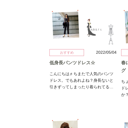
高級感があるのに生地は柔らかくて
の
涼しい！ステキすぎるドレスが入荷
い
しました！ FRAY I.Dのフリル袖ドレ
ます♡ ラベンダ
スです。グリーンはより華やかな印
の
象に。ボリューミーなお袖がふんわ
が
りとお顔周りを包みます♡ ネックレ
うドレ
スドレスにかかる長さのものやすっ
デ
きりがお好きな方はイヤリング合わ
少
2022/05/04
おすすめ
せもおすすめ♡ ヴィンテージのイヤ
い
低身長パンツドレス☆
春
リングです。なんとも言えない色合
で
いがワンランク上のお感じに。ドレ
が
グ
こんにちは♬ちまたで人気のパンツ
スのカラーは2色。控えめなドレッシ
の
ドレス。でもあれよね？身長ないと
ち
ーさがあるのがこちらのグレーで
の
引きずってしまったり着られてる感
ド
す。 どちらも大人っぽくてでも可愛
♡
じになりますよね？そんな方におす
か
くて♡ラインを拾いすぎないところ
頂
すめしたい！！！袖ありパンツドレ
つ
もポイント高めです♡人気商品なの
放
スロンパース。 少しだけハイウエス
バ
で絶対ゲットしたい方はネットレン
に♪
トになっています。タイトすぎない
の
タルがおすすめです。お問い合わせ
美脚パンツのシルエットがとにかく
ら
はお気軽にどうぞ。 この投稿を
キレイです！！！体型にもよります
♡