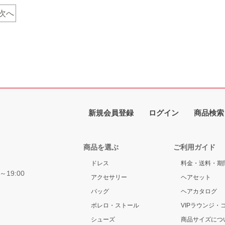
ボンベルトもめちゃくちゃ可愛く
のコーデになります♡ ヴィンテー
様気分で是非どうぞ♡
スタッフ全員でかーわーいー
アクセサリーがいくつか入荷して
次へ
♡♡と絶賛です。笑可愛いが好き
すのでそちらはまたご紹介させて
方にはピンクかっこいいがお好き
ただきます♪第二位！！！ameri
方にはグレーがおすすめです。同
vintageのpiao liang lace dressチ
色のオリーブカラーもあるのでオ
ナドレスのようなデコルテのデザ
ーブ合わせも素敵でした♪こちらの
ンと袖のプリーツがめちゃくちゃ
レスですがLサイズとLLサイズの２
わいいです。Iラインのドレスなの
イズ展開です。スタッフがあまり
スッキリシルエットでも身体のラ
も可愛いと言うので現在SとMサイ
ンを拾わないので一日楽に過ごせ
新規会員登録
ログイン
商品検索
を展開するかは検討中です。お客
うです♡とにかくおしゃれで個人
の声が多く聞かれたら追加するか
に今イチオシです。 華奢なチェー
、、、？なのでぜひご要望あれば
ネックレスとの相性もいいので流
商品を選ぶ
ご利用ガイド
知らせください♪ノーマルバージョ
を抑えたおしゃれな着こなしがで
↓↓
ます♪そして！！！一位に輝いたの
ドレス
料金・送料・期
～19:00
こちらです！！！ameri vintageの
アクセサリー
ヘアセット
sheer puff sleeve dressアメリの
バッグ
ヘアカタログ
ーパフスリーブドレス。定番のAラ
ボレロ・ストール
VIPラウンジ・
ンドレスでロング丈が大人かわい
デザインのドレスです。ウエスト
シューズ
商品サイズにつ