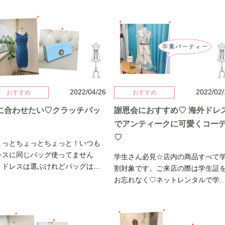
待ちください。では♬
はそんなタイト系の中から夏っぽ
なのにおすすめしてしまうので(笑
カラーな爽やかドレスをご紹介し
度も決めドレスを変更して…数日
ーにネイビーブルー
までなーに着ていこうかなぁʅ(｡
レースで縁取られパステルカラー
◔‸◔｡)ʃ…ってやってました。笑そ
苦手な方もかっこよく着れてしま
実際にチョイスしたのはこちらで
スです。 しかもこのレースの
♡ 実際のコーデはこんな感じです。
ザインのおかげでドレスの面積が
カラフルお花のパンプスにmillyの
なく見えて痩せて見えるのが嬉し
のバッグを差し色にしました♡ア
2022/04/26
2022/02
おすすめ
おすすめ
♡ちなみにこちらのドレス色違い
セサリーは店頭にいまたくさんご
に合わせたい♡クラッチバッ
謝恩会におすすめ♡ 海外ドレ
ピンクにゴールドの刺繍のドレス
意しているヴィンテージゴールド
あります。また全く印象が異なる
でアンティークに可愛くコー
ネックレスとイヤリングです。こ
で女子アナ風なイメージでお探し
日はとっっっってもレンタルが多
♡
ょっとちょっとちょっと！いつも
方は是非ピンクをお試しください
て合わせられなかったのですがベ
レスに同じバッグ使ってません
学生さん必見☆店内の商品すべて
実際にアナウンサーの方にご利用
トを合わせてメリハリつけるのも
？ドレスは選ぶけれどバッグはい
割対象です。ご来店の際は学生証
きましたので、そちらはまた番組
ってもおすすめです♡ 可愛い♡ブラ
も同じでいいの？ベージュ、シル
お忘れなく♡ネットレンタルで学
映後にご紹介いたします♪お楽しみ
ックはチョコレートみたいでした
ー、ブラックとりあえず無難なも
をご利用になりたい方は学生証の
ブルーは波みたいで夏のパーティ
持っていたら大丈夫？せっかくな
写真をメール等でお送りください
もおすすめです♬Ameri Vintageの
季節に合わせてバッグも選びたい
せっかくレンタルするんだか
レスはすぐに予約が入ってしまう
今回は春夏におすすめのスカイブ