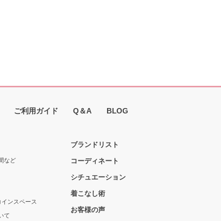
ジ
ま
い
ャイ
イ
か
で
イ
そ
ご利用ガイド
Q＆A
BLOG
的
ン
行
ブランドリスト
き
は
間など
コーディネート
シチュエーション
シア
イ
着こなし術
コインスペース
い
お客様の声
が
いて