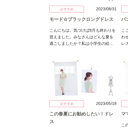
2023/08/31
おすすめ
モード☆ブラックロングドレス
パ
こんにちは。気づけば8月も終わりを
こ
迎えました。みなさんはどんな夏を
わ
過ごしましたか？私は小学生の絵日
レ
記ばりに休みの日を200％で遊び尽く
す
しその代償に日焼けで真っ黒になり
ル
ました。。。美白アプリを使っても
の
黒いのがわかるのでこのあとの写真
も
をご覧ください。笑さてさて本日は
す
世界にひとつだけのブラックロング
✨
ドレスをご紹介します。ブラックド
人綺
レスって多少のデザイン性の違いで
式
は黒なのでデザインがわかりにくく
タ
2023/05/18
おすすめ
どれも同じに見えてしまいがち。で
方
この春夏にお勧めしたい！ドレ
マ
もブラックドレスってかっこいいし
ン
ス
クールに着こなしたいですよね！そ
用
こ