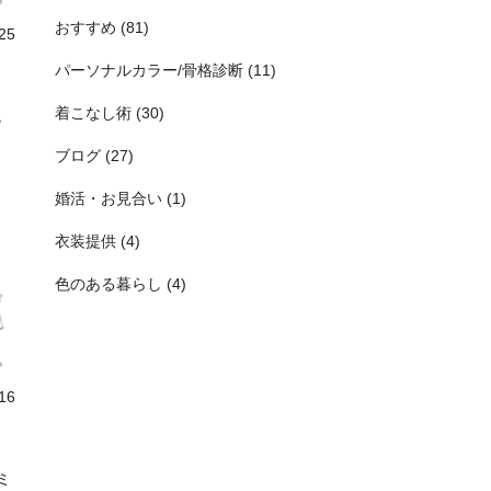
おすすめ (81)
/25
パーソナルカラー/骨格診断 (11)
着こなし術 (30)
腕
く
ブログ (27)
に
や
婚活・お見合い (1)
衣装提供 (4)
ス
演
色のある暮らし (4)
返し
れ
る
の
け
/16
5
ミ