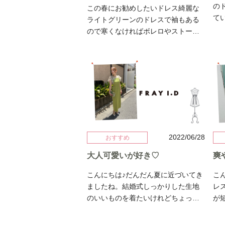
んな方におすすめしたいのがこちら
の
この春にお勧めしたいドレス綺麗な
のドレス。 遠くからみてもアシンメ
て
ライトグリーンのドレスで袖もある
トリーなスカートと袖流れるような
ラ
ので寒くなければボレロやストール
ドレープ肩回り。デザイン性がばっ
れ
も必要なく1枚で着ていただけます。
ちりわかります。 少し丈が長かった
生
ライトグリーン×ゴールドのレースが
のでベルトでアレンジ。あえて肩を
式
とても綺麗でお上品さを演出してく
落としてワンショルダーにしました
広
れます♪タイト過ぎずウエストは綺麗
が露出を押さえたい方は通常に着る
イ
にでてストンと落ちるスカート部分
と肩を隠したデザインになります。
チ着用画
がスラっとみせてくれる効果も♪こち
そしてこちらのドレスの一押しポイ
Vi
らのドレスは9号で165センチ着用写
ントはなんと言ってもサイドの抜け
BO
真となっております☆ dress: Grace
感。 露出度はインナーで調整ができ
Continental
2022/06/28
おすすめ
ます。私はベアトップブラを合わせ
て肌見せしてみました。こちらのド
大人可愛いが好き♡
爽
レスはオートクチュールの一点も
こんにちは♪だんだん夏に近づいてき
こ
の。デザイナーズブランドです。イ
ましたね。結婚式しっかりした生地
レ
タリアのヴォーグなどの雑誌の表紙
のいいものを着たいけれどちょっと
が
になるブランド。中々袖を通すこと
最近の暑さを考えると悩んじゃいま
レ
はできないドレス。是非レンタルで
すよね〜そんなあなたに朗報です。
言
お楽しみください♪ではでは～