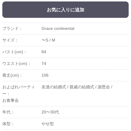
お気に入りに追加
ブランド：
Grace continental
サイズ：
〜S /
M
バスト(cm)：
84
ウエスト(cm)：
74
着丈(cm)：
106
およばれパーティ
友達の結婚式 /
親戚の結婚式 /
謝恩会 /
ー：
お食事会
年代：
20〜30代
体型：
やせ型