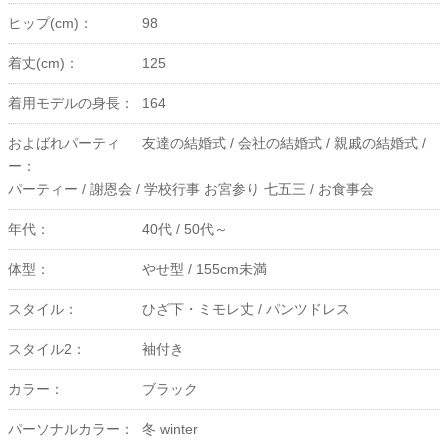
ヒップ(cm)：
98
着丈(cm)：
125
着用モデルの身長：
164
およばれパーティ
友達の結婚式 /
会社の結婚式 /
親戚の結婚式 /
ー：
パーティー /
謝恩会 /
学校行事 お宮参り 七五三 /
お食事会
年代：
40代 /
50代～
体型：
やせ型 /
155cm未満
スタイル：
ひざ下・ミモレ丈 /
パンツドレス
スタイル2：
袖付き
カラー：
ブラック
パーソナルカラー：
冬 winter