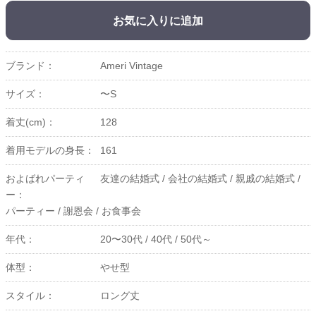
お気に入りに追加
ブランド：
Ameri Vintage
サイズ：
〜S
着丈(cm)：
128
着用モデルの身長：
161
およばれパーティ
友達の結婚式 /
会社の結婚式 /
親戚の結婚式 /
ー：
パーティー /
謝恩会 /
お食事会
年代：
20〜30代 /
40代 /
50代～
体型：
やせ型
スタイル：
ロング丈