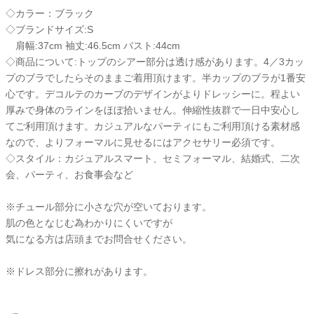
◇カラー：ブラック
◇ブランドサイズ:S
肩幅:37cm 袖丈:46.5cm バスト:44cm
◇商品について:トップのシアー部分は透け感があります。4／3カッ
プのブラでしたらそのままご着用頂けます。半カップのブラが1番安
心です。デコルテのカーブのデザインがよりドレッシーに。程よい
厚みで身体のラインをほぼ拾いません。伸縮性抜群で一日中安心し
てご利用頂けます。カジュアルなパーティにもご利用頂ける素材感
なので、よりフォーマルに見せるにはアクセサリー必須です。
◇スタイル：カジュアルスマート、セミフォーマル、結婚式、二次
会、パーティ、お食事会など
※チュール部分に小さな穴が空いております。
肌の色となじむ為わかりにくいですが
気になる方は店頭までお問合せください。
※ドレス部分に擦れがあります。