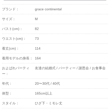
ブランド：
grace continental
サイズ：
M
バスト(cm)：
82
ウエスト(cm)：
73
着丈(cm)：
114
着用モデルの身長：
164
およばれパーティ
友達の結婚式 /
パーティー /
謝恩会 /
お食事会
ー：
年代：
20〜30代 /
40代
体型：
165cm以上
スタイル：
ひざ下・ミモレ丈