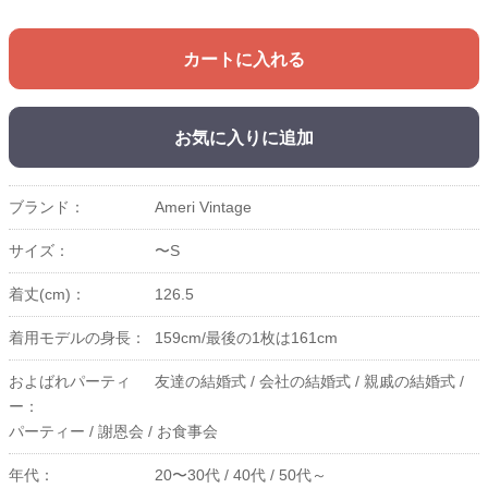
カートに入れる
お気に入りに追加
ブランド：
Ameri Vintage
サイズ：
〜S
着丈(cm)：
126.5
着用モデルの身長：
159cm/最後の1枚は161cm
およばれパーティ
友達の結婚式 /
会社の結婚式 /
親戚の結婚式 /
ー：
パーティー /
謝恩会 /
お食事会
年代：
20〜30代 /
40代 /
50代～