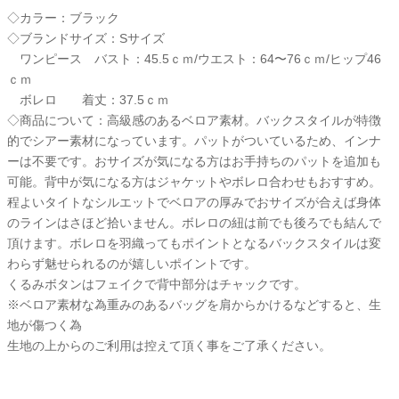
◇カラー：ブラック
◇ブランドサイズ：Sサイズ
ワンピース バスト：45.5ｃｍ/ウエスト：64〜76ｃｍ/ヒップ46
ｃｍ
ボレロ 着丈：37.5ｃｍ
◇商品について：高級感のあるベロア素材。バックスタイルが特徴
的でシアー素材になっています。パットがついているため、インナ
ーは不要です。おサイズが気になる方はお手持ちのパットを追加も
可能。背中が気になる方はジャケットやボレロ合わせもおすすめ。
程よいタイトなシルエットでベロアの厚みでおサイズが合えば身体
のラインはさほど拾いません。ボレロの紐は前でも後ろでも結んで
頂けます。ボレロを羽織ってもポイントとなるバックスタイルは変
わらず魅せられるのが嬉しいポイントです。
くるみボタンはフェイクで背中部分はチャックです。
※ベロア素材な為重みのあるバッグを肩からかけるなどすると、生
地が傷つく為
生地の上からのご利用は控えて頂く事をご了承ください。