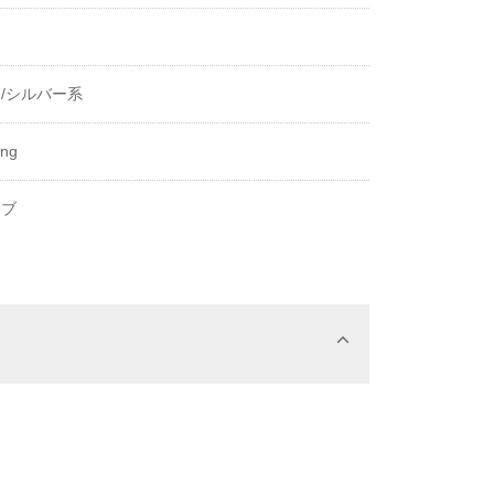
き
/シルバー系
ing
ーブ