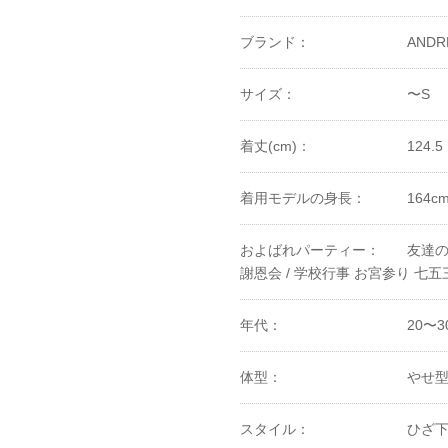
ブランド：
ANDR
サイズ：
〜S
着丈(cm)：
124.5
着用モデルの身長：
164c
およばれパーティー：
友達の
謝恩会 /
学校行事 お宮参り 七五三
年代：
20〜3
体型：
やせ
スタイル：
ひざ下