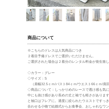
商品について
※こちらのドレスは人気商品につき
２着目予備ドレスでご選択いただけません。
ご選択された場合は２着分のレンタル料金が発生致
◇カラー：グレー
◇サイズ：S
（肩幅32.5ｃｍ/バスト84ｃｍ/ウエスト66ｃｍ/肩
◇商品について：しっかりめのレースで透け感も気
中にも抜け感があり長めの丈と袖でも軽さがありま
と袖口はフレアに。適度に絞られたウエストですっ
合わせる小物で結婚式からお食事会、おしゃれなワ