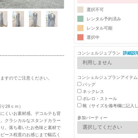
選択不可
レンタル予約済み
レンタル可能
選択中
コンシェルジュプラン
詳細説
コンシェルジュプランアイテム
しますのでご注意ください。
バッグ
ネックレス
ボレロ・ストール
靴（サイズを備考欄に記入
回り28ｃｍ）
ににくいお素材感。デコルテも背
参加パーティー
す。クラシカルなスタンドカラー
きり。落ち着いたお色味と素材で
ンピース程度のお感じまで幅広く