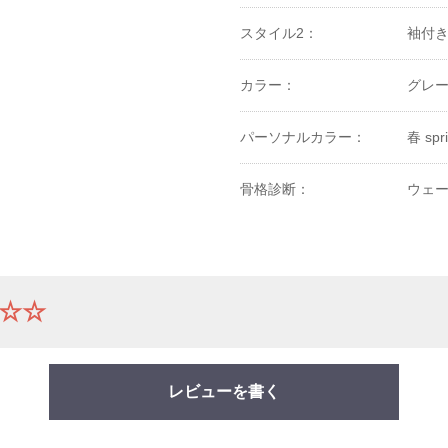
スタイル2：
袖付
カラー：
グレー
パーソナルカラー：
春 spr
骨格診断：
ウェ
☆☆
レビューを書く