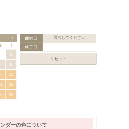
選択してください
▷
開始日
金
土
終了日
1
リセット
7
8
14
15
21
22
28
29
レンダーの色について