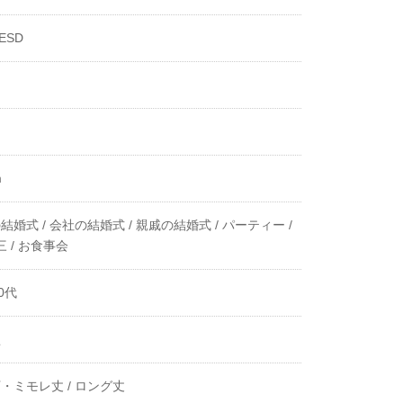
ESD
m
結婚式 /
会社の結婚式 /
親戚の結婚式 /
パーティー /
 /
お食事会
0代
型
・ミモレ丈 /
ロング丈