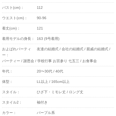
バスト(cm)：
112
ウエスト(cm)：
90-96
着丈(cm)：
121
着用モデルの身長：
163 (9号着用)
およばれパーティ
友達の結婚式 /
会社の結婚式 /
親戚の結婚式 /
ー：
パーティー /
謝恩会 /
学校行事 お宮参り 七五三 /
お食事会
年代：
20〜30代 /
40代
体型：
LL以上 /
165cm以上
スタイル：
ひざ下・ミモレ丈 /
ロング丈
スタイル2：
袖付き
カラー：
パープル系