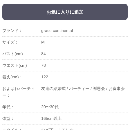
お気に入りに追加
ブランド：
grace continental
サイズ：
M
バスト(cm)：
84
ウエスト(cm)：
78
着丈(cm)：
122
およばれパーティ
友達の結婚式 /
パーティー /
謝恩会 /
お食事会
ー：
年代：
20〜30代
体型：
165cm以上