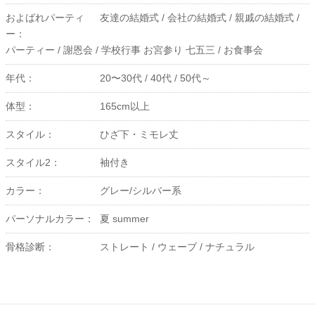
およばれパーティ
友達の結婚式 /
会社の結婚式 /
親戚の結婚式 /
ー：
パーティー /
謝恩会 /
学校行事 お宮参り 七五三 /
お食事会
年代：
20〜30代 /
40代 /
50代～
体型：
165cm以上
スタイル：
ひざ下・ミモレ丈
スタイル2：
袖付き
カラー：
グレー/シルバー系
パーソナルカラー：
夏 summer
骨格診断：
ストレート /
ウェーブ /
ナチュラル