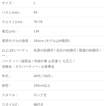
サイズ：
L
バスト(cm)：
84
ウエスト(cm)：
70-78
着丈(cm)：
134
着用モデルの身長：
164cm (モデルはM着用）
およばれパーティ
友達の結婚式 /
会社の結婚式 /
親戚の結婚式 /
ー：
パーティー /
謝恩会 /
学校行事 お宮参り 七五三 /
演奏会・ガラパーティー /
お食事会
年代：
40代 /
50代～
体型：
165cm以上
スタイル：
ロング丈
スタイル2：
袖付き