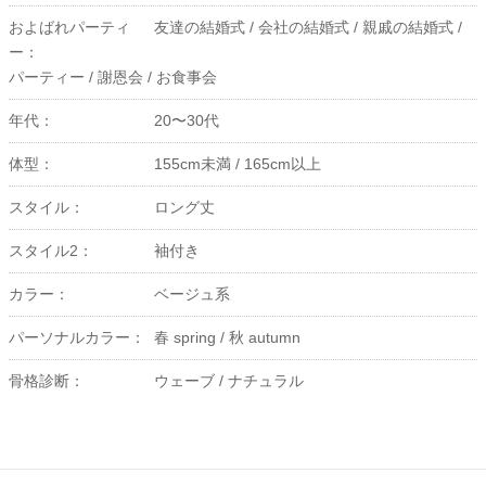
およばれパーティ
友達の結婚式 /
会社の結婚式 /
親戚の結婚式 /
ー：
パーティー /
謝恩会 /
お食事会
年代：
20〜30代
体型：
155cm未満 /
165cm以上
スタイル：
ロング丈
スタイル2：
袖付き
カラー：
ベージュ系
パーソナルカラー：
春 spring /
秋 autumn
骨格診断：
ウェーブ /
ナチュラル