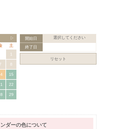
選択してください
▷
開始日
金
土
終了日
1
リセット
7
8
14
15
21
22
28
29
レンダーの色について