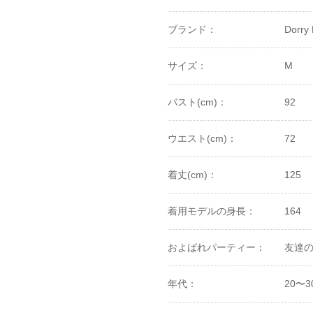
ブランド：
Dorry 
サイズ：
M
バスト(cm)：
92
ウエスト(cm)：
72
着丈(cm)：
125
着用モデルの身長：
164
およばれパーティー：
友達の
年代：
20〜3