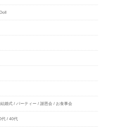
Doll
結婚式 /
パーティー /
謝恩会 /
お食事会
0代 /
40代