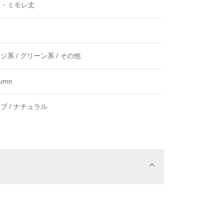
下・ミモレ丈
き
ジ系 /
グリーン系 /
その他
tumn
ブ /
ナチュラル