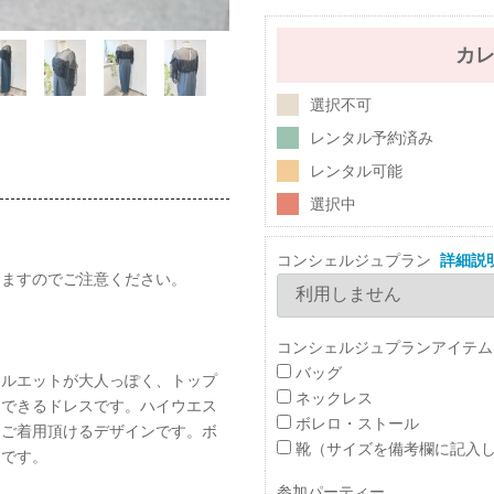
カ
選択不可
レンタル予約済み
レンタル可能
選択中
コンシェルジュプラン
詳細説
しますのでご注意ください。
コンシェルジュプランアイテム
バッグ
シルエットが大人っぽく、トップ
ネックレス
用できるドレスです。ハイウエス
ボレロ・ストール
らご着用頂けるデザインです。ボ
靴（サイズを備考欄に記入
スです。
参加パーティー