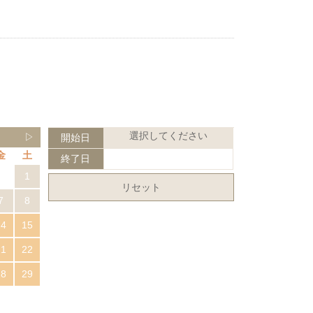
選択してください
▷
開始日
金
土
終了日
1
リセット
7
8
14
15
21
22
28
29