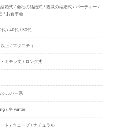
結婚式 /
会社の結婚式 /
親戚の結婚式 /
パーティー /
 /
お食事会
0代 /
40代 /
50代～
m以上 /
マタニティ
・ミモレ丈 /
ロング丈
き
/シルバー系
ng /
冬 winter
ート /
ウェーブ /
ナチュラル