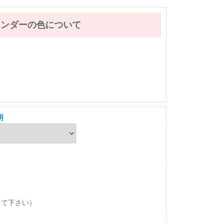
レンダーの色について
明
して下さい）