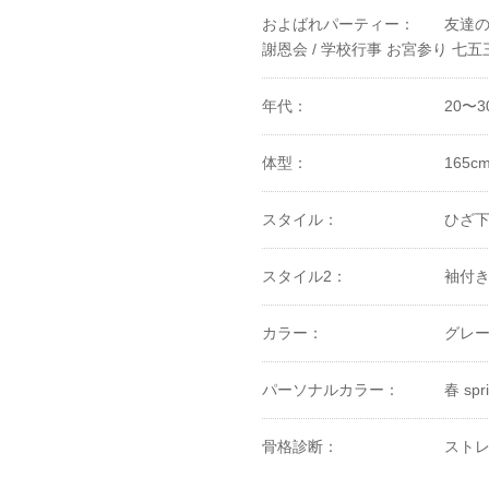
およばれパーティー：
友達の
謝恩会 /
学校行事 お宮参り 七五三
年代：
20〜3
体型：
165c
スタイル：
ひざ下
スタイル2：
袖付
カラー：
グレー
パーソナルカラー：
春 spri
骨格診断：
ストレ