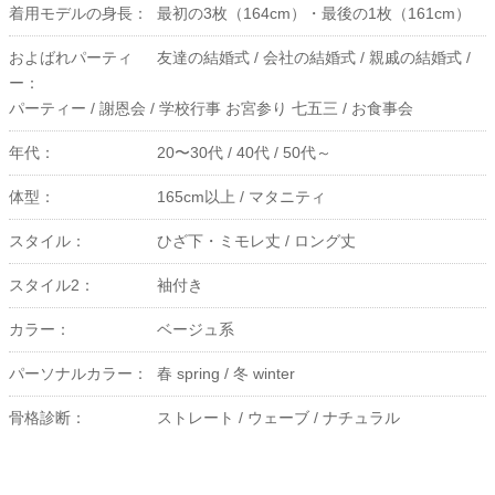
着用モデルの身長：
最初の3枚（164cm）・最後の1枚（161cm）
およばれパーティ
友達の結婚式 /
会社の結婚式 /
親戚の結婚式 /
ー：
パーティー /
謝恩会 /
学校行事 お宮参り 七五三 /
お食事会
年代：
20〜30代 /
40代 /
50代～
体型：
165cm以上 /
マタニティ
スタイル：
ひざ下・ミモレ丈 /
ロング丈
スタイル2：
袖付き
カラー：
ベージュ系
パーソナルカラー：
春 spring /
冬 winter
骨格診断：
ストレート /
ウェーブ /
ナチュラル