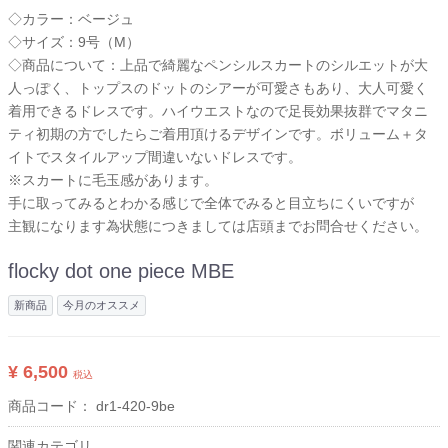
◇カラー：ベージュ
◇サイズ：9号（M）
◇商品について：上品で綺麗なペンシルスカートのシルエットが大
人っぽく、トップスのドットのシアーが可愛さもあり、大人可愛く
着用できるドレスです。ハイウエストなので足長効果抜群でマタニ
ティ初期の方でしたらご着用頂けるデザインです。ボリューム＋タ
イトでスタイルアップ間違いないドレスです。
※スカートに毛玉感があります。
手に取ってみるとわかる感じで全体でみると目立ちにくいですが
主観になります為状態につきましては店頭までお問合せください。
flocky dot one piece MBE
新商品
今月のオススメ
¥ 6,500
税込
商品コード：
dr1-420-9be
関連カテゴリ