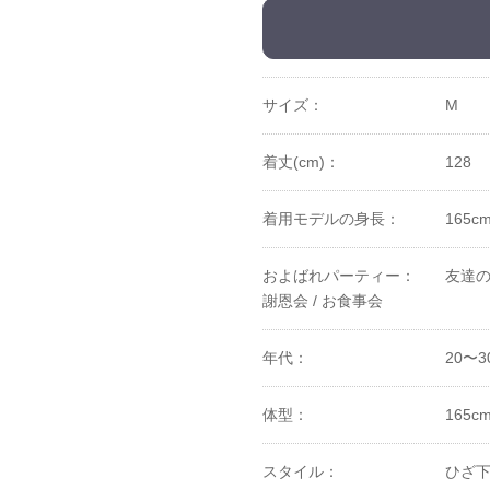
サイズ：
M
着丈(cm)：
128
着用モデルの身長：
165c
およばれパーティー：
友達の
謝恩会 /
お食事会
年代：
20〜3
体型：
165c
スタイル：
ひざ下