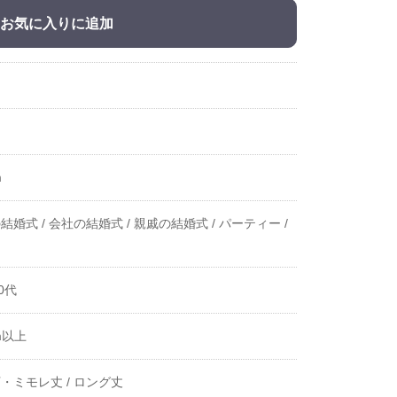
お気に入りに追加
m
結婚式 /
会社の結婚式 /
親戚の結婚式 /
パーティー /
0代
m以上
・ミモレ丈 /
ロング丈