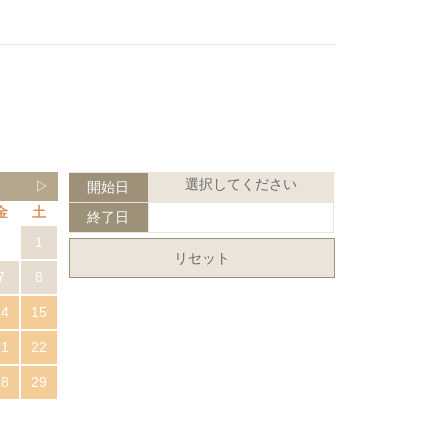
選択してください
▷
開始日
金
土
終了日
1
リセット
7
8
14
15
21
22
28
29