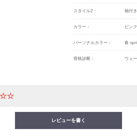
スタイル2：
袖付
カラー：
ピン
パーソナルカラー：
春 spri
骨格診断：
ウェー
☆☆
レビューを書く