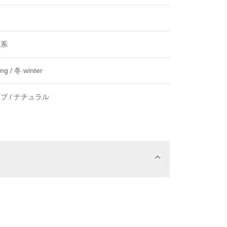
き
ク系
ng /
冬 winter
ブ /
ナチュラル