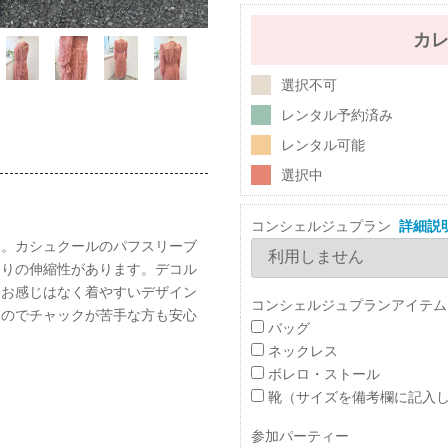
カ
選択不可
レンタル予約済み
レンタル可能
選択中
コンシェルジュプラン
詳細説
ス。カシュクールのパフスリーブ
なりの伸縮性があります。デコル
るお感じはなく着やすいデザイン
コンシェルジュプランアイテム
るのでチャックが苦手な方も安心
バッグ
ネックレス
ボレロ・ストール
靴（サイズを備考欄に記入
参加パーティー