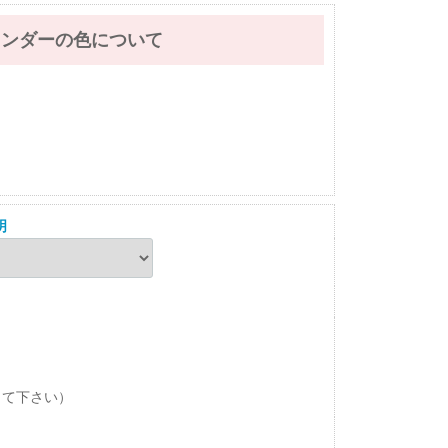
レンダーの色について
明
して下さい）