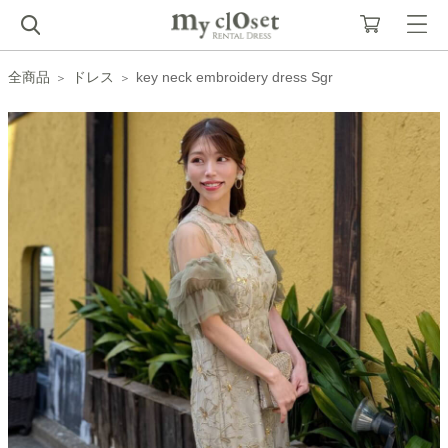
全商品
ドレス
key neck embroidery dress Sgr