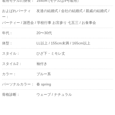
着用モデルの身長：
164cm (モデルは9号着用）
およばれパーティ
友達の結婚式 /
会社の結婚式 /
親戚の結婚式 /
ー：
パーティー /
謝恩会 /
学校行事 お宮参り 七五三 /
お食事会
年代：
20〜30代
体型：
LL以上 /
155cm未満 /
165cm以上
スタイル：
ひざ下・ミモレ丈
スタイル2：
袖付き
カラー：
ブルー系
パーソナルカラー：
春 spring
骨格診断：
ウェーブ /
ナチュラル