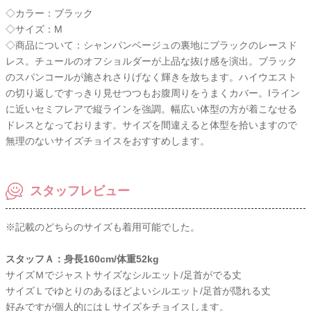
◇カラー：ブラック
◇サイズ：M
◇商品について：シャンパンベージュの裏地にブラックのレースド
レス。チュールのオフショルダーが上品な抜け感を演出。ブラック
のスパンコールが施されさりげなく輝きを放ちます。ハイウエスト
の切り返しですっきり見せつつもお腹周りをうまくカバー。Iライン
に近いセミフレアで縦ラインを強調。幅広い体型の方が着こなせる
ドレスとなっております。サイズを間違えると体型を拾いますので
無理のないサイズチョイスをおすすめします。
スタッフレビュー
※記載のどちらのサイズも着用可能でした。
スタッフＡ：身長160cm/体重52kg
サイズＭでジャストサイズなシルエット/足首がでる丈
サイズＬでゆとりのあるほどよいシルエット/足首が隠れる丈
好みですが個人的にはＬサイズをチョイスします。