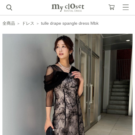
全商品
ドレス
tulle drape spangle dress Mbk