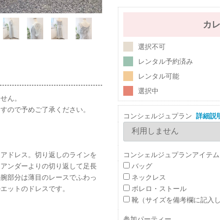
カ
選択不可
レンタル予約済み
レンタル可能
選択中
ません。
ますので予めご了承ください。
コンシェルジュプラン
詳細説
コンシェルジュプランアイテム
レアドレス。切り返しのラインを
バッグ
。アンダーよりの切り返して足長
ネックレス
の腕部分は薄目のレースでふわっ
ボレロ・ストール
ルエットのドレスです。
靴（サイズを備考欄に記入
参加パーティー