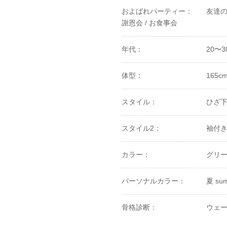
およばれパーティー：
友達の
謝恩会 /
お食事会
年代：
20〜3
体型：
165c
スタイル：
ひざ下
スタイル2：
袖付
カラー：
グリ
パーソナルカラー：
夏 su
骨格診断：
ウェー