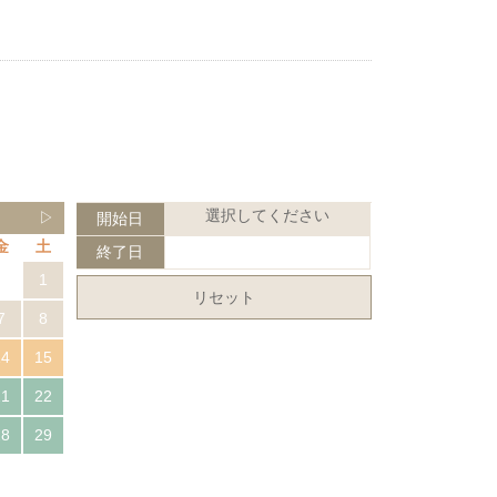
選択してください
▷
開始日
金
土
終了日
1
リセット
7
8
14
15
21
22
28
29