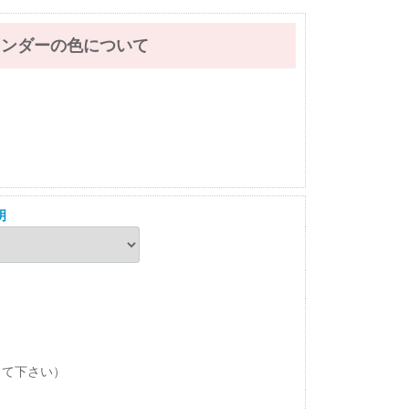
レンダーの色について
明
して下さい）