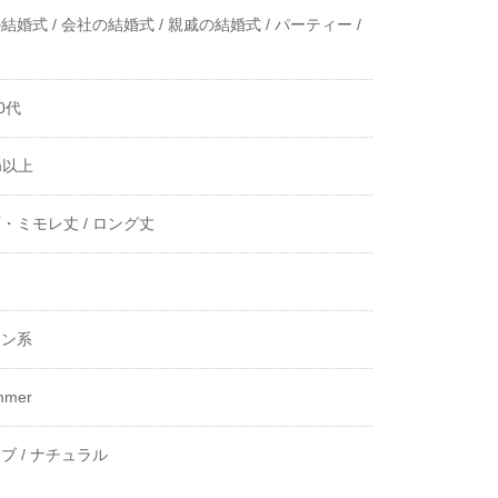
結婚式 /
会社の結婚式 /
親戚の結婚式 /
パーティー /
0代
m以上
・ミモレ丈 /
ロング丈
き
ーン系
mmer
ブ /
ナチュラル