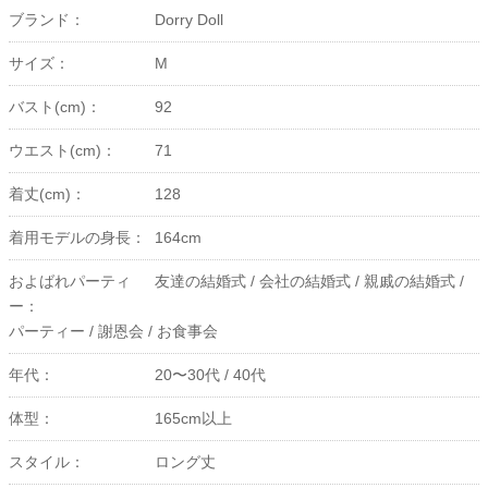
ブランド：
Dorry Doll
サイズ：
M
バスト(cm)：
92
ウエスト(cm)：
71
着丈(cm)：
128
着用モデルの身長：
164cm
およばれパーティ
友達の結婚式 /
会社の結婚式 /
親戚の結婚式 /
ー：
パーティー /
謝恩会 /
お食事会
年代：
20〜30代 /
40代
体型：
165cm以上
スタイル：
ロング丈