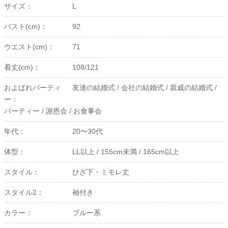
サイズ：
L
バスト(cm)：
92
ウエスト(cm)：
71
着丈(cm)：
108/121
およばれパーティ
友達の結婚式 /
会社の結婚式 /
親戚の結婚式 /
ー：
パーティー /
謝恩会 /
お食事会
年代：
20〜30代
体型：
LL以上 /
155cm未満 /
165cm以上
スタイル：
ひざ下・ミモレ丈
スタイル2：
袖付き
カラー：
ブルー系