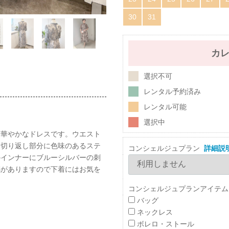
30
31
カ
選択不可
レンタル予約済み
レンタル可能
選択中
た華やかなドレスです。ウエスト
。切り返し部分に色味のあるステ
コンシェルジュプラン
詳細説
のインナーにブルーシルバーの刺
感がありますので下着にはお気を
コンシェルジュプランアイテム
バッグ
ネックレス
ボレロ・ストール