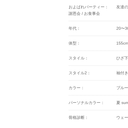
およばれパーティー：
友達の
謝恩会 /
お食事会
年代：
20〜3
体型：
155c
スタイル：
ひざ
スタイル2：
袖付
カラー：
ブル
パーソナルカラー：
夏 su
骨格診断：
ウェ