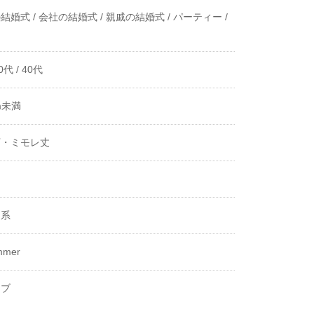
結婚式 /
会社の結婚式 /
親戚の結婚式 /
パーティー /
0代 /
40代
m未満
下・ミモレ丈
き
ー系
mmer
ーブ