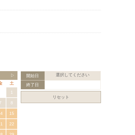
選択してください
▷
開始日
金
土
終了日
1
リセット
7
8
14
15
21
22
28
29