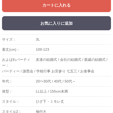
カートに入れる
お気に入りに追加
サイズ：
3L
着丈(cm)：
109-123
およばれパーティ
友達の結婚式 /
会社の結婚式 /
親戚の結婚式 /
ー：
パーティー /
謝恩会 /
学校行事 お宮参り 七五三 /
お食事会
年代：
20〜30代 /
40代 /
50代～
体型：
LL以上 /
155cm未満
スタイル：
ひざ下・ミモレ丈
スタイル2：
袖付き