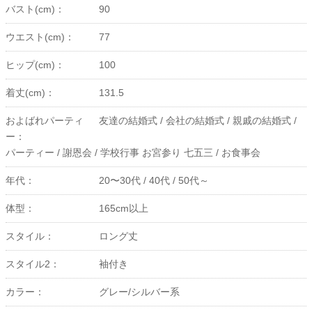
バスト(cm)：
90
ウエスト(cm)：
77
ヒップ(cm)：
100
着丈(cm)：
131.5
およばれパーティ
友達の結婚式 /
会社の結婚式 /
親戚の結婚式 /
ー：
パーティー /
謝恩会 /
学校行事 お宮参り 七五三 /
お食事会
年代：
20〜30代 /
40代 /
50代～
体型：
165cm以上
スタイル：
ロング丈
スタイル2：
袖付き
カラー：
グレー/シルバー系