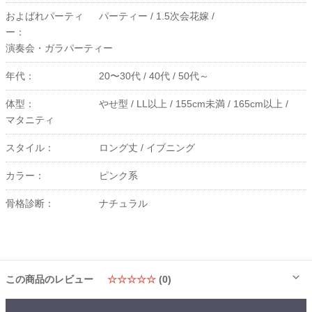
およばれパーティ
パーティー /
1.5次会花嫁 /
ー：
演奏会・ガラパーティー
年代：
20〜30代 /
40代 /
50代～
体型：
やせ型 /
LL以上 /
155cm未満 /
165cm以上 /
マタニティ
スタイル：
ロング丈 /
イブニング
カラー：
ピンク系
骨格診断：
ナチュラル
この商品のレビュー
☆☆☆☆☆
(0)