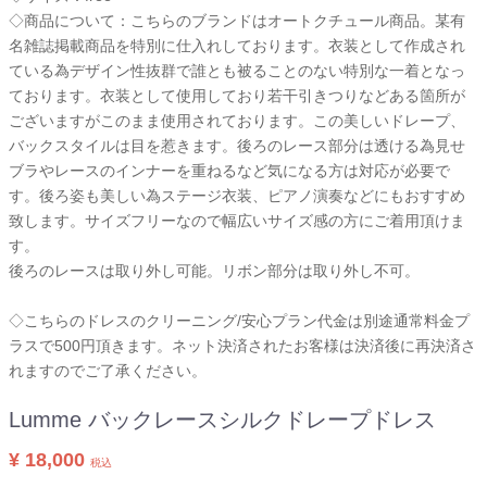
◇商品について：こちらのブランドはオートクチュール商品。某有
名雑誌掲載商品を特別に仕入れしております。衣装として作成され
ている為デザイン性抜群で誰とも被ることのない特別な一着となっ
ております。衣装として使用しており若干引きつりなどある箇所が
ございますがこのまま使用されております。この美しいドレープ、
バックスタイルは目を惹きます。後ろのレース部分は透ける為見せ
ブラやレースのインナーを重ねるなど気になる方は対応が必要で
す。後ろ姿も美しい為ステージ衣装、ピアノ演奏などにもおすすめ
致します。サイズフリーなので幅広いサイズ感の方にご着用頂けま
す。
後ろのレースは取り外し可能。リボン部分は取り外し不可。
◇こちらのドレスのクリーニング/安心プラン代金は別途通常料金プ
ラスで500円頂きます。ネット決済されたお客様は決済後に再決済さ
れますのでご了承ください。
Lumme バックレースシルクドレープドレス
¥ 18,000
税込