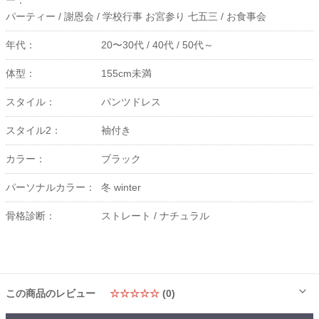
ー：
パーティー /
謝恩会 /
学校行事 お宮参り 七五三 /
お食事会
年代：
20〜30代 /
40代 /
50代～
体型：
155cm未満
スタイル：
パンツドレス
スタイル2：
袖付き
カラー：
ブラック
パーソナルカラー：
冬 winter
骨格診断：
ストレート /
ナチュラル
この商品のレビュー
☆☆☆☆☆
(0)