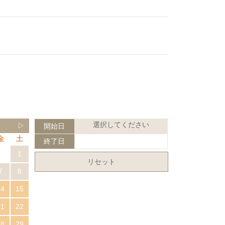
選択してください
▷
開始日
金
土
終了日
1
リセット
7
8
14
15
21
22
28
29