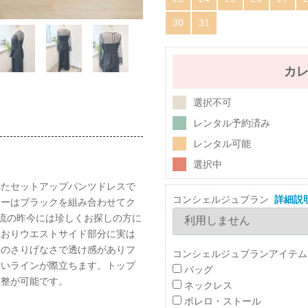
30
31
カ
選択不可
レンタル予約済み
レンタル可能
選択中
れたセットアップパンツドレスで
コンシェルジュプラン
詳細説
アーはブラックを組み合わせてク
流の昨今には珍しくお探しの方に
ておりウエストサイド部分に実は
いのさりげなさで透け感がありフ
コンシェルジュプランアイテム
しいラインが際立ちます。トップ
バッグ
調整が可能です。
ネックレス
ボレロ・ストール