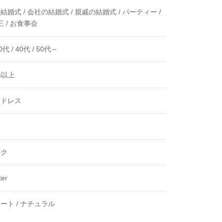
結婚式 /
会社の結婚式 /
親戚の結婚式 /
パーティー /
 /
お食事会
0代 /
40代 /
50代～
m以上
ツドレス
き
ック
ter
ート /
ナチュラル