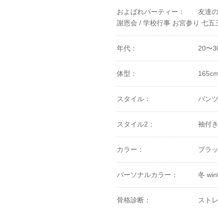
およばれパーティー：
友達の
謝恩会 /
学校行事 お宮参り 七五三
年代：
20〜3
体型：
165c
スタイル：
パン
スタイル2：
袖付
カラー：
ブラ
パーソナルカラー：
冬 win
骨格診断：
ストレ