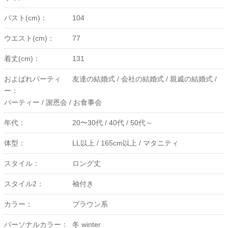
バスト(cm)：
104
ウエスト(cm)：
77
着丈(cm)：
131
およばれパーティ
友達の結婚式 /
会社の結婚式 /
親戚の結婚式 /
ー：
パーティー /
謝恩会 /
お食事会
年代：
20〜30代 /
40代 /
50代～
体型：
LL以上 /
165cm以上 /
マタニティ
スタイル：
ロング丈
スタイル2：
袖付き
カラー：
ブラウン系
パーソナルカラー：
冬 winter