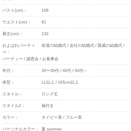
バスト(cm)：
108
ウエスト(cm)：
81
着丈(cm)：
132
およばれパーティ
友達の結婚式 /
会社の結婚式 /
親戚の結婚式 /
ー：
パーティー /
謝恩会 /
お食事会
年代：
20〜30代 /
40代 /
50代～
体型：
LL以上 /
165cm以上
スタイル：
ロング丈
スタイル2：
袖付き
カラー：
ネイビー系 /
ブルー系
パーソナルカラー：
夏 summer