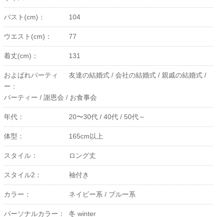
バスト(cm)：
104
ウエスト(cm)：
77
着丈(cm)：
131
およばれパーティ
友達の結婚式 /
会社の結婚式 /
親戚の結婚式 /
ー：
パーティー /
謝恩会 /
お食事会
年代：
20〜30代 /
40代 /
50代～
体型：
165cm以上
スタイル：
ロング丈
スタイル2：
袖付き
カラー：
ネイビー系 /
ブルー系
パーソナルカラー：
冬 winter