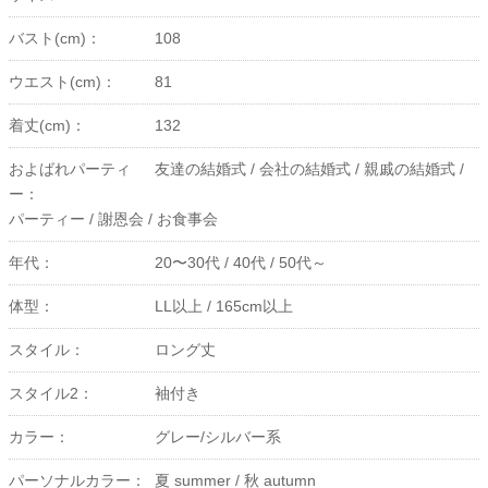
バスト(cm)：
108
ウエスト(cm)：
81
着丈(cm)：
132
およばれパーティ
友達の結婚式 /
会社の結婚式 /
親戚の結婚式 /
ー：
パーティー /
謝恩会 /
お食事会
年代：
20〜30代 /
40代 /
50代～
体型：
LL以上 /
165cm以上
スタイル：
ロング丈
スタイル2：
袖付き
カラー：
グレー/シルバー系
パーソナルカラー：
夏 summer /
秋 autumn