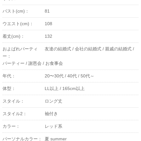
バスト(cm)：
81
ウエスト(cm)：
108
着丈(cm)：
132
およばれパーティ
友達の結婚式 /
会社の結婚式 /
親戚の結婚式 /
ー：
パーティー /
謝恩会 /
お食事会
年代：
20〜30代 /
40代 /
50代～
体型：
LL以上 /
165cm以上
スタイル：
ロング丈
スタイル2：
袖付き
カラー：
レッド系
パーソナルカラー：
夏 summer