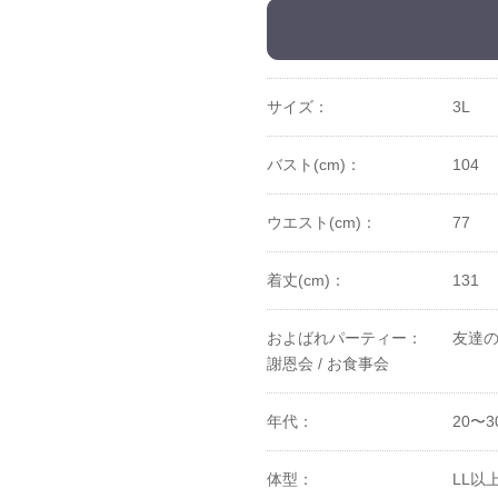
サイズ：
3L
バスト(cm)：
104
ウエスト(cm)：
77
着丈(cm)：
131
およばれパーティー：
友達の
謝恩会 /
お食事会
年代：
20〜3
体型：
LL以上