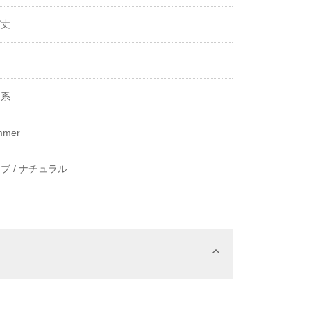
グ丈
き
ド系
mmer
ブ /
ナチュラル