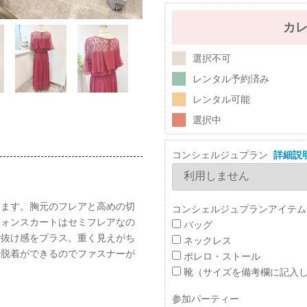
カ
選択不可
レンタル予約済み
レンタル可能
選択中
コンシェルジュプラン
詳細説
ります。胸元のフレアと高めの切
コンシェルジュプランアイテム
フォンスカートはセミフレアなの
バッグ
で抜け感をプラス。重く見えがち
ネックレス
で脱着ができるのでファスナーが
ボレロ・ストール
靴（サイズを備考欄に記入
参加パーティー