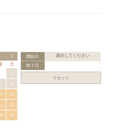
選択してください
▷
開始日
金
土
終了日
1
リセット
7
8
14
15
21
22
28
29