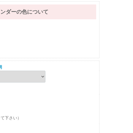
レンダーの色について
明
して下さい）