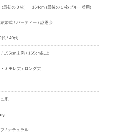
cm (最初の３枚）・164cm (最後の１枚/ブルー着用)
結婚式 /
パーティー /
謝恩会
0代 /
40代
/
155cm未満 /
165cm以上
・ミモレ丈 /
ロング丈
き
ジュ系
ing
ブ /
ナチュラル