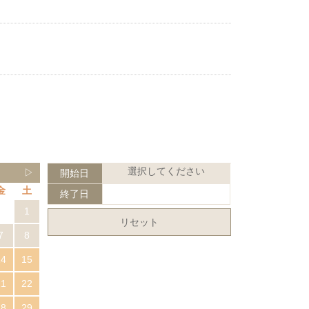
選択してください
▷
開始日
金
土
終了日
1
リセット
7
8
14
15
21
22
28
29