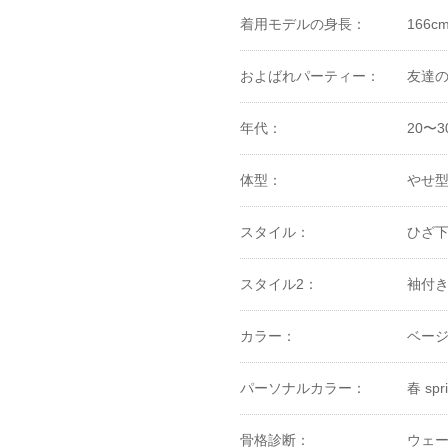
着用モデルの身長：
166
およばれパーティー：
友達の
年代：
20〜3
体型：
やせ型 
スタイル：
ひざ下
スタイル2：
袖付
カラー：
ベー
パーソナルカラー：
春 spr
骨格診断：
ウェー