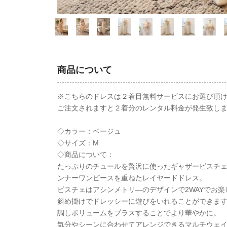
商品について
※こちらのドレスは２着目無料サービスにお選び頂
ご注文されますと２着分のレンタル料金が発生致し
◇カラー：ベージュ
◇サイズ：M
◇商品について：
たっぷりのチュールを贅沢に使ったギャザービスチ
ンナーワンピースを重ねたレイヤードドレス。
ビスチェはアシンメトリ―のデザインで2WAYでお
斜め掛けでドレッシーに遊びをいれることができま
調しボリュームをプラスすることでより華やかに。
気分やシーンに合わせてアレンジできるマルチウェ