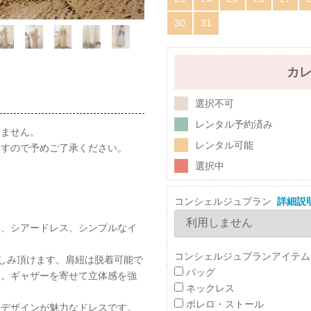
30
31
カ
選択不可
レンタル予約済み
けません。
レンタル可能
ますので予めご了承ください。
選択中
コンシェルジュプラン
詳細説
ェ、シアードレス、シンプルなイ
コンシェルジュプランアイテム
楽しみ頂けます。肩紐は脱着可能で
バッグ
す。ギャザーを寄せて立体感を強
ネックレス
ボレロ・ストール
イデザインが魅力なドレスです。