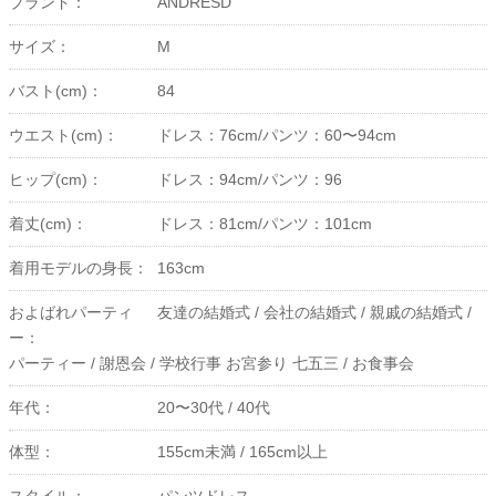
ブランド：
ANDRESD
サイズ：
M
バスト(cm)：
84
ウエスト(cm)：
ドレス：76cm/パンツ：60〜94cm
ヒップ(cm)：
ドレス：94cm/パンツ：96
着丈(cm)：
ドレス：81cm/パンツ：101cm
着用モデルの身長：
163cm
およばれパーティ
友達の結婚式 /
会社の結婚式 /
親戚の結婚式 /
ー：
パーティー /
謝恩会 /
学校行事 お宮参り 七五三 /
お食事会
年代：
20〜30代 /
40代
体型：
155cm未満 /
165cm以上