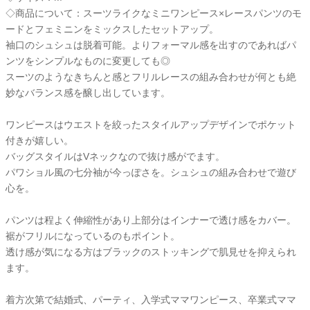
◇商品について：スーツライクなミニワンピース×レースパンツのモ
ードとフェミニンをミックスしたセットアップ。
袖口のシュシュは脱着可能。よりフォーマル感を出すのであればパ
ンツをシンプルなものに変更しても◎
スーツのようなきちんと感とフリルレースの組み合わせが何とも絶
妙なバランス感を醸し出しています。
ワンピースはウエストを絞ったスタイルアップデザインでポケット
付きが嬉しい。
バッグスタイルはVネックなので抜け感がでます。
パワショル風の七分袖が今っぽさを。シュシュの組み合わせで遊び
心を。
パンツは程よく伸縮性があり上部分はインナーで透け感をカバー。
裾がフリルになっているのもポイント。
透け感が気になる方はブラックのストッキングで肌見せを抑えられ
ます。
着方次第で結婚式、パーティ、入学式ママワンピース、卒業式ママ