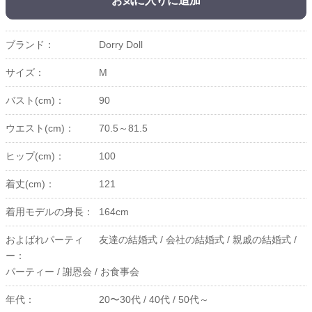
お気に入りに追加
ブランド：
Dorry Doll
サイズ：
M
バスト(cm)：
90
ウエスト(cm)：
70.5～81.5
ヒップ(cm)：
100
着丈(cm)：
121
着用モデルの身長：
164cm
およばれパーティ
友達の結婚式 /
会社の結婚式 /
親戚の結婚式 /
ー：
パーティー /
謝恩会 /
お食事会
年代：
20〜30代 /
40代 /
50代～