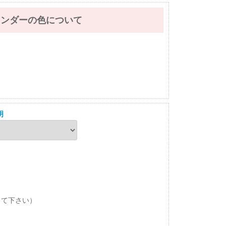
レンダーの色について
明
して下さい）