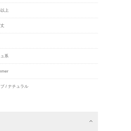
m以上
グ丈
き
ジュ系
mmer
ブ /
ナチュラル