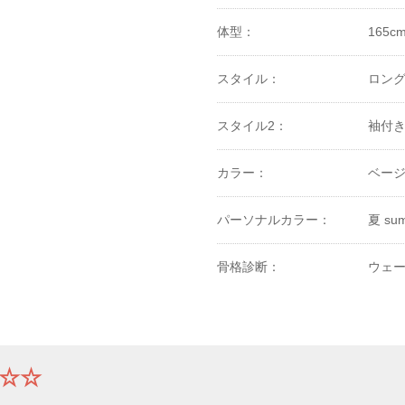
体型：
165c
スタイル：
ロン
スタイル2：
袖付
カラー：
ベー
パーソナルカラー：
夏 su
骨格診断：
ウェー
☆☆