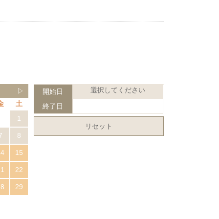
選択してください
▷
開始日
金
土
終了日
1
リセット
7
8
14
15
21
22
28
29