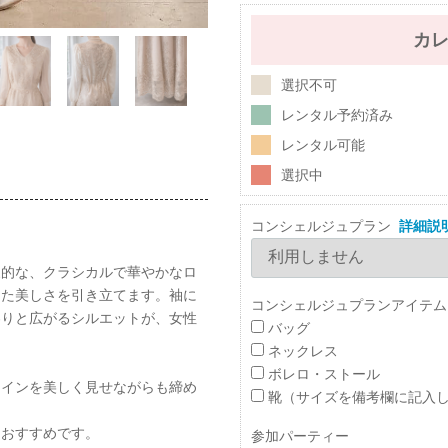
カ
選択不可
レンタル予約済み
レンタル可能
選択中
コンシェルジュプラン
詳細説
象的な、クラシカルで華やかなロ
した美しさを引き立てます。袖に
コンシェルジュプランアイテム
わりと広がるシルエットが、女性
バッグ
ネックレス
ボレロ・ストール
ラインを美しく見せながらも締め
靴（サイズを備考欄に記入
もおすすめです。
参加パーティー