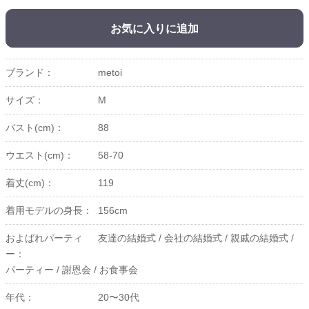
お気に入りに追加
ブランド：
metoi
サイズ：
M
バスト(cm)：
88
ウエスト(cm)：
58-70
着丈(cm)：
119
着用モデルの身長：
156cm
およばれパーティ
友達の結婚式 /
会社の結婚式 /
親戚の結婚式 /
ー：
パーティー /
謝恩会 /
お食事会
年代：
20〜30代